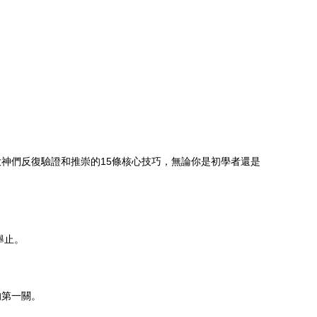
神們反復驗證和推崇的15條核心技巧，無論你是初學者還是
舉止。
的第一關。