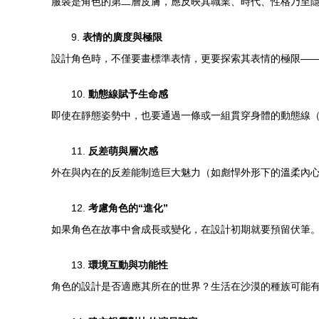
服裝是角色的第二層皮膚，應反映其職業、時代、性格乃至
9.
表情的廣度與極限
設計角色時，不僅要畫標準表情，更要探索其表情的極限—
10.
動態線賦予生命感
即使在靜態姿勢中，也要通過一條或一組貫穿身體的動態線（
11.
反差萌與層次感
外在與內在的反差能制造巨大魅力（如彪悍外形下的溫柔內
12.
考慮角色的“進化”
如果角色在故事中會成長或變化，在設計初期就要預留伏筆
13.
環境互動與功能性
角色的設計是否適應其所在的世界？生活在沙漠的種族可能