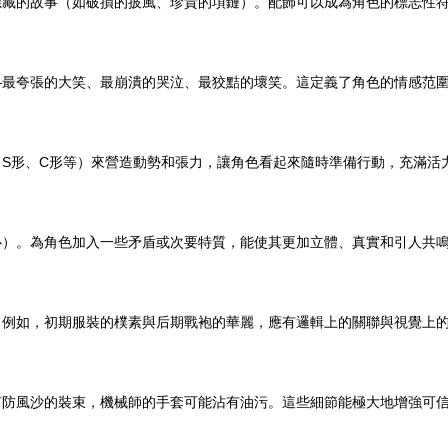
隱藏的故事（如破損的披風、珍貴的項鏈）。配飾可以成為角色的標志性
—最夸張的大笑、最崩潰的哭泣、最狡黠的壞笑。這定義了角色的情感范
S形、C形等）來營造動勢和張力，讓角色看起來隨時準備行動，充滿活
心）。為角色加入一些矛盾或次要特質，能使其更加立體、真實和引人共
。例如，初期服裝的樸素與后期戰袍的華麗，應有邏輯上的關聯與視覺上
有防風沙的裝束，機械師的手套可能沾有油污。這些細節能極大地增強可