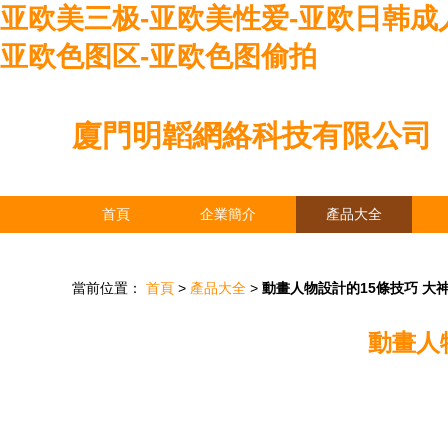
亚欧美三极-亚欧美性爱-亚欧日韩成人
亚欧色图区-亚欧色图偷拍
廈門明韜網絡科技有限公司
首頁
企業簡介
產品大全
當前位置：
首頁
>
產品大全
>
動畫人物設計的15條技巧 大
動畫人