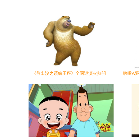
《熊出沒之繽紛王座》全國巡演火熱開
哆啦A
啟，11月19日邀您共赴親子奇境