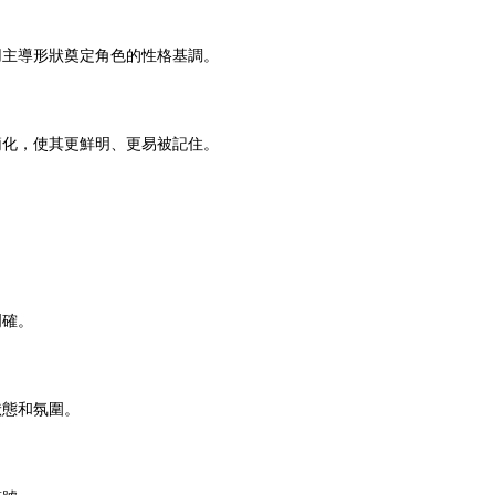
用主導形狀奠定角色的性格基調。
簡化，使其更鮮明、更易被記住。
明確。
狀態和氛圍。