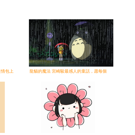
表情包上
龍貓的魔法 宮崎駿最感人的童話，愿每個
送
人的心中都住著一只柔軟的神明