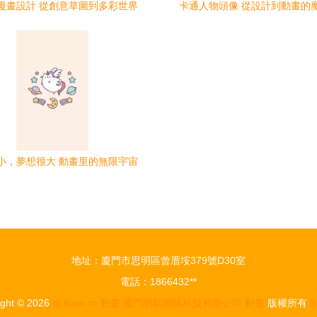
漫畫設計 從創意草圖到多彩世界
卡通人物頭像 從設計到動畫的
小，夢想很大 動畫里的無限宇宙
地址：廈門市思明區曾厝垵379號D30室
電話：1866432**
ight © 2026
m.kusx.cn
動畫
廈門明韜網絡科技有限公司
動畫
版權所有
S