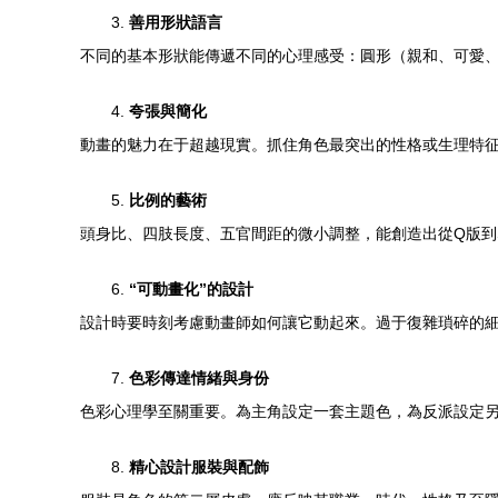
3.
善用形狀語言
不同的基本形狀能傳遞不同的心理感受：圓形（親和、可愛
4.
夸張與簡化
動畫的魅力在于超越現實。抓住角色最突出的性格或生理特
5.
比例的藝術
頭身比、四肢長度、五官間距的微小調整，能創造出從Q版
6.
“可動畫化”的設計
設計時要時刻考慮動畫師如何讓它動起來。過于復雜瑣碎的
7.
色彩傳達情緒與身份
色彩心理學至關重要。為主角設定一套主題色，為反派設定
8.
精心設計服裝與配飾