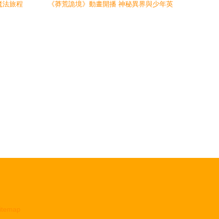
魔法旅程
《莽荒詭境》動畫開播 神秘異界與少年英
雄的冒險啟程
itemap