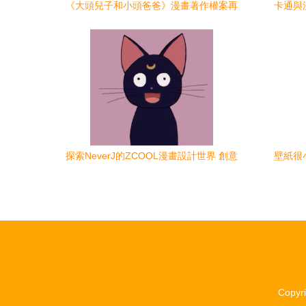
《大頭兒子和小頭爸爸》漫畫著作權案再
卡通與
掀波瀾，形象設計歸屬成焦點
探索NeverJ的ZCOOL漫畫設計世界 創意
壁紙很
與生活的完美融合
Copyr