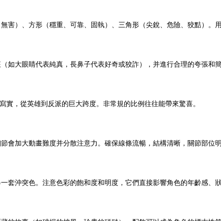
、無害）、方形（穩重、可靠、固執）、三角形（尖銳、危險、狡黠）。
征（如大眼睛代表純真，長鼻子代表好奇或狡詐），并進行合理的夸張和
到寫實，從英雄到反派的巨大跨度。非常規的比例往往能帶來驚喜。
細節會加大動畫難度并分散注意力。確保線條流暢，結構清晰，關節部位
另一套沖突色。注意色彩的飽和度和明度，它們直接影響角色的年齡感、